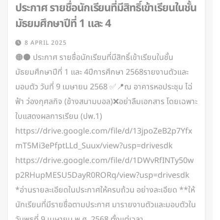
ประกาศ รายชื่อนักเรียนที่มีสิทธิ์เข้าเรียนในชั้น
มัธยมศึกษาปีที่ 1 และ 4
8 APRIL 2025
🟠⚫️ ประกาศ รายชื่อนักเรียนที่มีสิทธิ์เข้าเรียนในชั้น
มัธยมศึกษาปีที่ 1 และ 4ปีการศึกษา 2568รายงานตัวและ
มอบตัว วันที่ 9 เมษายน 2568 ✅📍ณ อาคารหอประชุม ไฉ่
ฟ้า ว่องกุศลกิจ (ข้างสนามบอล)❌อย่าลืมเอกสาร โดยเฉพาะ
ใบแสดงผลการเรียน (ปพ.1)
https://drive.google.com/file/d/13jpoZeB2p7Yfx
mT5Mi3ePfptLLd_Suux/view?usp=drivesdk
https://drive.google.com/file/d/1DWvRfINTy50w
p2RHupMESU5DayR0RORq/view?usp=drivesdk
*อ่านรายละเอียดในประกาศให้ครบถ้วน อย่างละเอียด **ให้
นักเรียนที่มีรายชื่อตามประกาศ มารายงานตัวและมอบตัวใน
วันพุธที่ 9 เมษายน พ.ศ. 2568 ตั้งแต่เวลา…