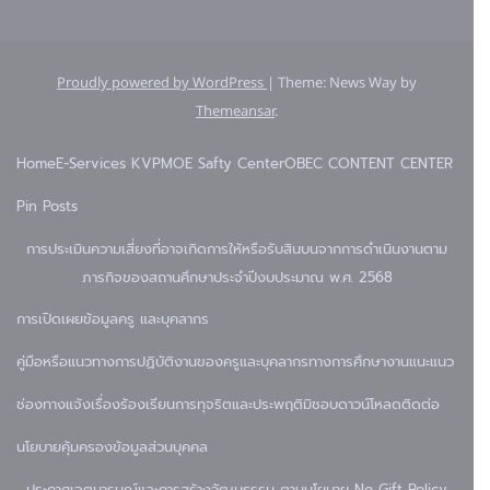
Proudly powered by WordPress
|
Theme: News Way by
Themeansar
.
Home
E-Services KVP
MOE Safty Center
OBEC CONTENT CENTER
Pin Posts
การประเมินความเสี่ยงที่อาจเกิดการให้หรือรับสินบนจากการดำเนินงานตาม
ภารกิจของสถานศึกษาประจำปีงบประมาณ พ.ศ. 2568
การเปิดเผยข้อมูล
ครู และบุคลากร
คู่มือหรือแนวทางการปฏิบัติงานของครูและบุคลากรทางการศึกษา
งานแนะแนว
ช่องทางแจ้งเรื่องร้องเรียนการทุจริตและประพฤติมิชอบ
ดาวน์โหลด
ติดต่อ
นโยบายคุ้มครองข้อมูลส่วนบุคคล
ประกาศเจตนารมณ์และการสร้างวัฒนธรรม ตามนโยบาย No Gift Policy