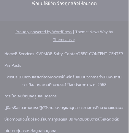
พ่อแม่ให้ชีวิต ว่องกุศลกิจให้อนาคต
Proudly powered by WordPress
|
Theme: News Way by
Themeansar
.
Home
E-Services KVP
MOE Safty Center
OBEC CONTENT CENTER
Pin Posts
การประเมินความเสี่ยงที่อาจเกิดการให้หรือรับสินบนจากการดำเนินงานตาม
ภารกิจของสถานศึกษาประจำปีงบประมาณ พ.ศ. 2568
การเปิดเผยข้อมูล
ครู และบุคลากร
คู่มือหรือแนวทางการปฏิบัติงานของครูและบุคลากรทางการศึกษา
งานแนะแนว
ช่องทางแจ้งเรื่องร้องเรียนการทุจริตและประพฤติมิชอบ
ดาวน์โหลด
ติดต่อ
นโยบายคุ้มครองข้อมูลส่วนบุคคล