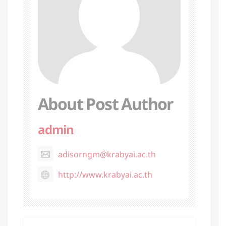
About Post Author
admin
adisorngm@krabyai.ac.th
http://www.krabyai.ac.th