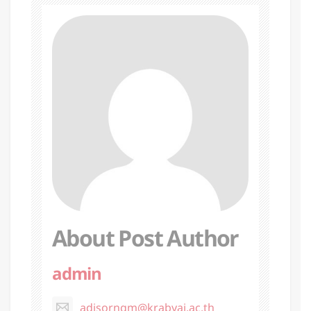
About Post Author
admin
adisorngm@krabyai.ac.th