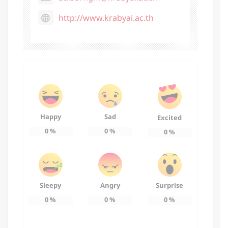
http://www.krabyai.ac.th
Happy
Sad
Excited
0
%
0
%
0
%
Sleepy
Angry
Surprise
0
%
0
%
0
%