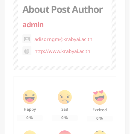
About Post Author
admin
adisorngm@krabyai.ac.th
http://www.krabyai.ac.th
Happy
Sad
Excited
0
%
0
%
0
%