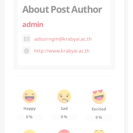
About Post Author
admin
adisorngm@krabyai.ac.th
http://www.krabyai.ac.th
Happy
Sad
Excited
0
%
0
%
0
%