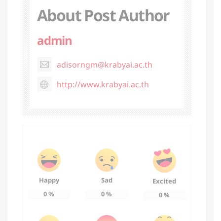
About Post Author
admin
adisorngm@krabyai.ac.th
http://www.krabyai.ac.th
Happy
Sad
Excited
0
%
0
%
0
%