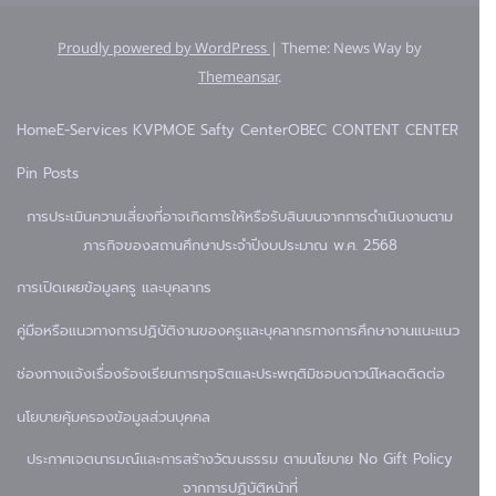
Proudly powered by WordPress
|
Theme: News Way by
Themeansar
.
Home
E-Services KVP
MOE Safty Center
OBEC CONTENT CENTER
Pin Posts
การประเมินความเสี่ยงที่อาจเกิดการให้หรือรับสินบนจากการดำเนินงานตาม
ภารกิจของสถานศึกษาประจำปีงบประมาณ พ.ศ. 2568
การเปิดเผยข้อมูล
ครู และบุคลากร
คู่มือหรือแนวทางการปฏิบัติงานของครูและบุคลากรทางการศึกษา
งานแนะแนว
ช่องทางแจ้งเรื่องร้องเรียนการทุจริตและประพฤติมิชอบ
ดาวน์โหลด
ติดต่อ
นโยบายคุ้มครองข้อมูลส่วนบุคคล
ประกาศเจตนารมณ์และการสร้างวัฒนธรรม ตามนโยบาย No Gift Policy
จากการปฏิบัติหน้าที่