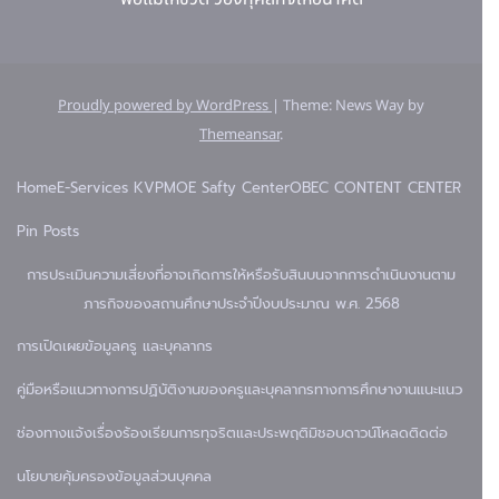
Proudly powered by WordPress
|
Theme: News Way by
Themeansar
.
Home
E-Services KVP
MOE Safty Center
OBEC CONTENT CENTER
Pin Posts
การประเมินความเสี่ยงที่อาจเกิดการให้หรือรับสินบนจากการดำเนินงานตาม
ภารกิจของสถานศึกษาประจำปีงบประมาณ พ.ศ. 2568
การเปิดเผยข้อมูล
ครู และบุคลากร
คู่มือหรือแนวทางการปฏิบัติงานของครูและบุคลากรทางการศึกษา
งานแนะแนว
ช่องทางแจ้งเรื่องร้องเรียนการทุจริตและประพฤติมิชอบ
ดาวน์โหลด
ติดต่อ
นโยบายคุ้มครองข้อมูลส่วนบุคคล