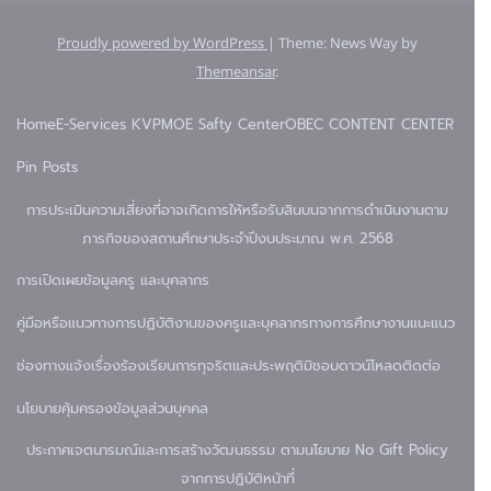
Proudly powered by WordPress
|
Theme: News Way by
Themeansar
.
Home
E-Services KVP
MOE Safty Center
OBEC CONTENT CENTER
Pin Posts
การประเมินความเสี่ยงที่อาจเกิดการให้หรือรับสินบนจากการดำเนินงานตาม
ภารกิจของสถานศึกษาประจำปีงบประมาณ พ.ศ. 2568
การเปิดเผยข้อมูล
ครู และบุคลากร
คู่มือหรือแนวทางการปฏิบัติงานของครูและบุคลากรทางการศึกษา
งานแนะแนว
ช่องทางแจ้งเรื่องร้องเรียนการทุจริตและประพฤติมิชอบ
ดาวน์โหลด
ติดต่อ
นโยบายคุ้มครองข้อมูลส่วนบุคคล
ประกาศเจตนารมณ์และการสร้างวัฒนธรรม ตามนโยบาย No Gift Policy
จากการปฏิบัติหน้าที่